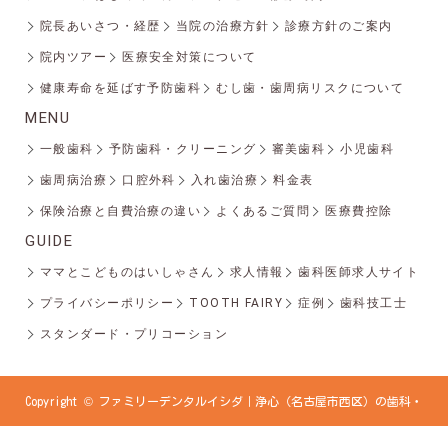
院長あいさつ・経歴
当院の治療方針
診療方針のご案内
院内ツアー
医療安全対策について
健康寿命を延ばす予防歯科
むし歯・歯周病リスクについて
MENU
一般歯科
予防歯科・クリーニング
審美歯科
小児歯科
歯周病治療
口腔外科
入れ歯治療
料金表
保険治療と自費治療の違い
よくあるご質問
医療費控除
GUIDE
ママとこどものはいしゃさん
求人情報
歯科医師求人サイト
プライバシーポリシー
TOOTH FAIRY
症例
歯科技工士
スタンダード・プリコーション
Copyright © ファミリーデンタルイシダ｜浄心（名古屋市西区）の歯科・