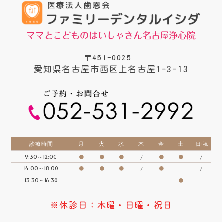
ママとこどものはいしゃさん名古屋浄心院
〒451-0025
愛知県名古屋市西区上名古屋1-3-13
診療時間
月
火
水
木
金
土
日・祝
9:30～12:00
●
●
●
●
●
/
/
14:00～18:00
●
●
●
●
/
/
13:30～16:30
●
※休診日：木曜・日曜・祝日