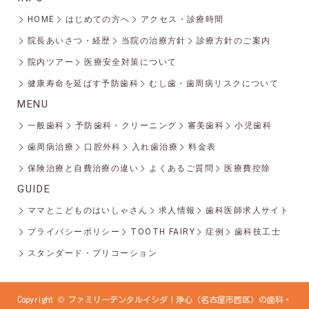
HOME
はじめての方へ
アクセス・診療時間
院長あいさつ・経歴
当院の治療方針
診療方針のご案内
院内ツアー
医療安全対策について
健康寿命を延ばす予防歯科
むし歯・歯周病リスクについて
MENU
一般歯科
予防歯科・クリーニング
審美歯科
小児歯科
歯周病治療
口腔外科
入れ歯治療
料金表
保険治療と自費治療の違い
よくあるご質問
医療費控除
GUIDE
ママとこどものはいしゃさん
求人情報
歯科医師求人サイト
プライバシーポリシー
TOOTH FAIRY
症例
歯科技工士
スタンダード・プリコーション
Copyright © ファミリーデンタルイシダ｜浄心（名古屋市西区）の歯科・