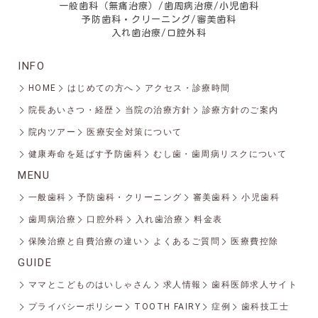
一般歯科（無痛治療）/歯周病治療/小児歯科
予防歯科・クリーニング/審美歯科
入れ歯治療/口腔外科
INFO
HOME
はじめての方へ
アクセス・診療時間
院長あいさつ・経歴
当院の治療方針
診療方針のご案内
院内ツアー
医療安全対策について
健康寿命を延ばす予防歯科
むし歯・歯周病リスクについて
MENU
一般歯科
予防歯科・クリーニング
審美歯科
小児歯科
歯周病治療
口腔外科
入れ歯治療
料金表
保険治療と自費治療の違い
よくあるご質問
医療費控除
GUIDE
ママとこどものはいしゃさん
求人情報
歯科医師求人サイト
プライバシーポリシー
TOOTH FAIRY
症例
歯科技工士