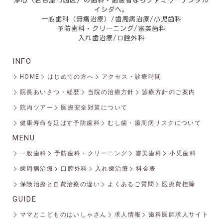
浄心（名古屋市西区）の歯科・歯医者ならファミリーデンタル
イシダへ。
一般歯科（無痛治療）/歯周病治療/小児歯科
予防歯科・クリーニング/審美歯科
入れ歯治療/口腔外科
INFO
HOME
はじめての方へ
アクセス・診療時間
院長あいさつ・経歴
当院の治療方針
診療方針のご案内
院内ツアー
医療安全対策について
健康寿命を延ばす予防歯科
むし歯・歯周病リスクについて
MENU
一般歯科
予防歯科・クリーニング
審美歯科
小児歯科
歯周病治療
口腔外科
入れ歯治療
料金表
保険治療と自費治療の違い
よくあるご質問
医療費控除
GUIDE
ママとこどものはいしゃさん
求人情報
歯科医師求人サイト